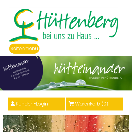
Seitenmenü
Kunden-Login
Warenkorb (
0
)