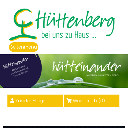
Seitenmenü
Kunden-Login
Warenkorb (
0
)