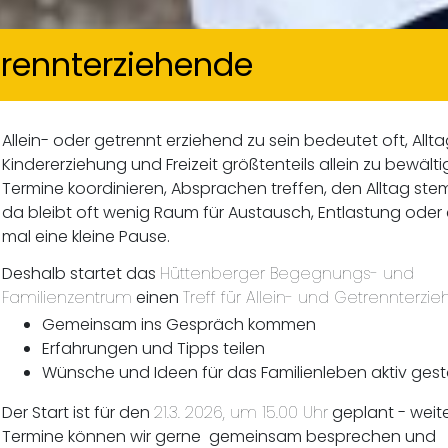
etrennterziehende
Allein- oder getrennt erziehend zu sein bedeutet oft, Alltag
Kindererziehung und Freizeit größtenteils allein zu bewälti
Termine koordinieren, Absprachen treffen, den Alltag st
da bleibt oft wenig Raum für Austausch, Entlastung oder
mal eine kleine Pause.
Deshalb startet das
Hüttenberger Begegnungs- und
Familienzentrum
einen
Treff für Allein- und Getrennterzi
Gemeinsam ins Gespräch kommen
Erfahrungen und Tipps teilen
Wünsche und Ideen für das Familienleben aktiv gest
Der Start ist für den
21.3. 2026, um 15.00 Uhr
geplant - weit
Termine können wir gerne gemeinsam besprechen und