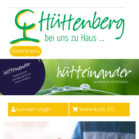
Seitenmenü
Kunden-Login
Warenkorb (
0
)