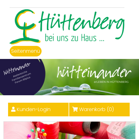
Seitenmenü
Kunden-Login
Warenkorb (
0
)